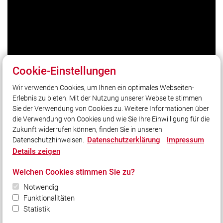
Cookie-Einstellungen
Wir verwenden Cookies, um Ihnen ein optimales Webseiten-
Erlebnis zu bieten. Mit der Nutzung unserer Webseite stimmen
Unser Leitsatz
Sie der Verwendung von Cookies zu. Weitere Informationen über
Unsere Freizeit für Ihre Sicherheit.
die Verwendung von Cookies und wie Sie Ihre Einwilligung für die
Zukunft widerrufen können, finden Sie in unseren
Datenschutzerklärung
Impressum
Datenschutzhinweisen.
Social Media
Details zeigen
Auch unterwegs immer auf dem Laufenden bleiben?
Welchen Cookies stimmen Sie zu?
Bleiben Sie mit uns in Kontakt und vernetzen Sie sich
mit uns!
Notwendig
Funktionalitäten
Statistik